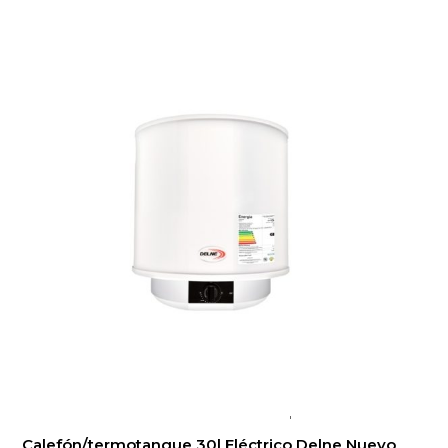
Calefón/termotanque 30l Eléctrico Delne Nuevo