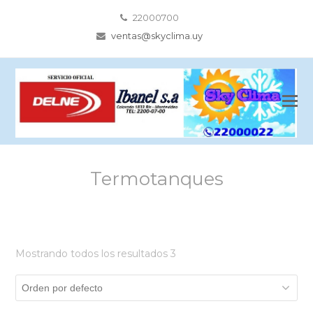
22000700
ventas@skyclima.uy
Termotanques
Mostrando todos los resultados 3