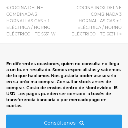
previous
next
COCINA DELNE
COCINA INOX DELNE
post:
post:
COMBINADA 3
COMBINADA 3
HORNALLAS GAS + 1
HORNALLAS GAS + 1
ELÉCTRICA / HORNO
ELÉCTRICA / HORNO
ELÉCTRICO – TE-5631-W
ELÉCTRICO – TE-6631-I
En diferentes ocasiones, quien no consulta no llega
a un buen resultado. Somos especialistas y sabemos
de lo que hablamos. Nos gustaría poder asesorarlo
en su próxima compra. Consultar stock antes de
comprar. Costo de envíos dentro de Montevideo: 15
USD. Los pagos pueden ser contado, a través de
transferencia bancaria o por mercadopago en
cuotas.
Consúltenos